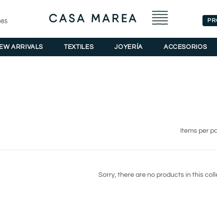
PR
985
EW ARRIVALS
TEXTILES
JOYERÍA
ACCESORIOS
LOOK 2
Items per p
Sorry, there are no products in this col