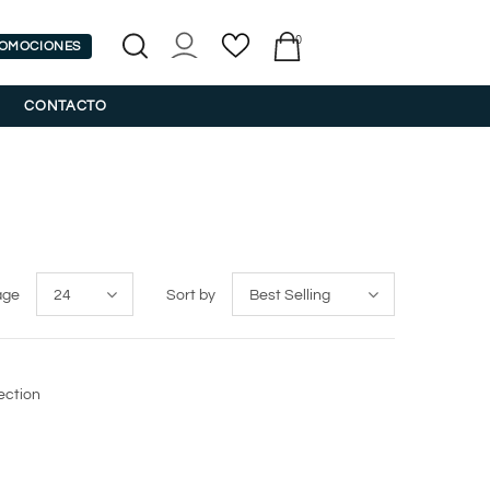
0
OMOCIONES
CONTACTO
age
24
Sort by
Best Selling
lection