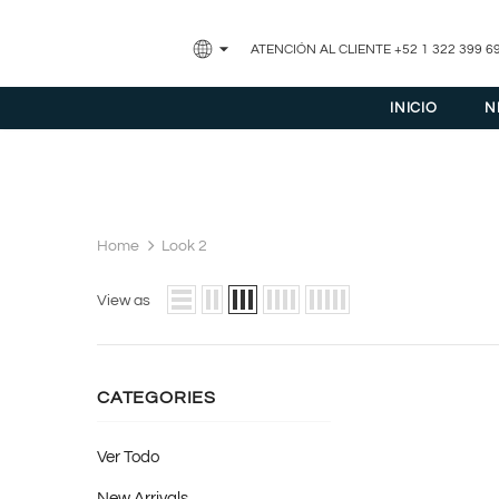
ATENCIÓN AL CLIENTE +52 1 322 399 6
INICIO
N
Home
Look 2
View as
CATEGORIES
Ver Todo
New Arrivals