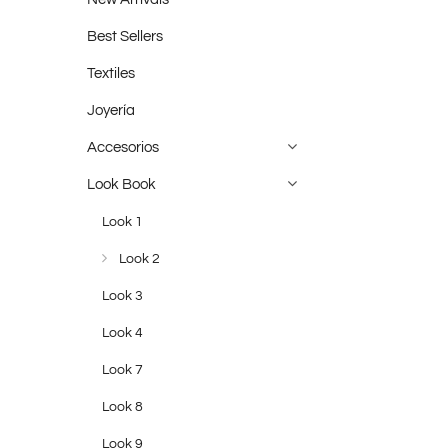
Best Sellers
Textiles
Joyería
Accesorios
Look Book
Look 1
Look 2
Look 3
Look 4
Look 7
Look 8
Look 9