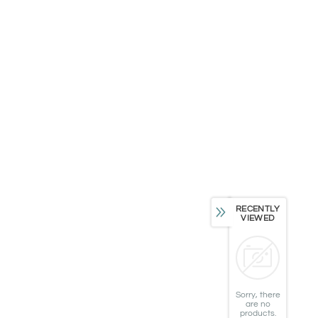
RECENTLY
VIEWED
Sorry, there
are no
products.